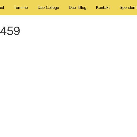
el
Termine
Dao-College
Dao- Blog
Kontakt
Spenden 
459