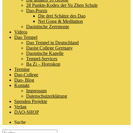
28 Punkte-Kodex der Yu Zhen Schule
Dao-Praxis
Die drei Schätze des Dao
Nei Gong & Meditation
Daoistische Zeremonie
Videos
Dao Tempel
Dao Tempel in Deutschland
Daoist College Germany
Daoistische Kapelle
Tempel-Services
Ba Zi – Horoskop
Termine
Dao-College
Dao- Blog
Kontakt
Impressum
Datenschutzerklärung
Spenden Projekte
Verlag
DAO-SHOP
Suche