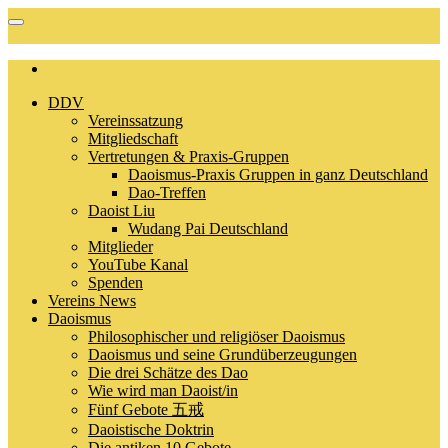
DDV
Vereinssatzung
Mitgliedschaft
Vertretungen & Praxis-Gruppen
Daoismus-Praxis Gruppen in ganz Deutschland
Dao-Treffen
Daoist Liu
Wudang Pai Deutschland
Mitglieder
YouTube Kanal
Spenden
Vereins News
Daoismus
Philosophischer und religiöser Daoismus
Daoismus und seine Grundüberzeugungen
Die drei Schätze des Dao
Wie wird man Daoist/in
Fünf Gebote 五戒
Daoistische Doktrin
Die antiken 10 Gebote