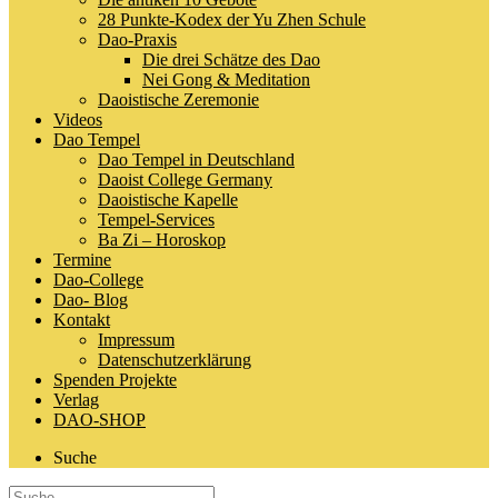
28 Punkte-Kodex der Yu Zhen Schule
Dao-Praxis
Die drei Schätze des Dao
Nei Gong & Meditation
Daoistische Zeremonie
Videos
Dao Tempel
Dao Tempel in Deutschland
Daoist College Germany
Daoistische Kapelle
Tempel-Services
Ba Zi – Horoskop
Termine
Dao-College
Dao- Blog
Kontakt
Impressum
Datenschutzerklärung
Spenden Projekte
Verlag
DAO-SHOP
Suche