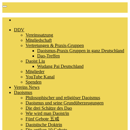
DDV
Vereinssatzung
Mitgliedschaft
Vertretungen & Praxis-Gruppen
Daoismus-Praxis Gruppen in ganz Deutschland
Dao-Treffen
Daoist Liu
Wudang Pai Deutschland
Mitglieder
YouTube Kanal
Spenden
Vereins News
Daoismus
Philosophischer und religiöser Daoismus
Daoismus und seine Grundüberzeugungen
Die drei Schätze des Dao
Wie wird man Daoist/in
Fünf Gebote 五戒
Daoistische Doktrin
Die antiken 10 Gebote