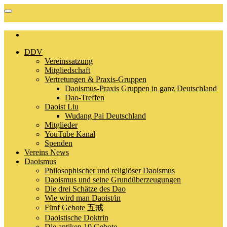
DDV
Vereinssatzung
Mitgliedschaft
Vertretungen & Praxis-Gruppen
Daoismus-Praxis Gruppen in ganz Deutschland
Dao-Treffen
Daoist Liu
Wudang Pai Deutschland
Mitglieder
YouTube Kanal
Spenden
Vereins News
Daoismus
Philosophischer und religiöser Daoismus
Daoismus und seine Grundüberzeugungen
Die drei Schätze des Dao
Wie wird man Daoist/in
Fünf Gebote 五戒
Daoistische Doktrin
Die antiken 10 Gebote