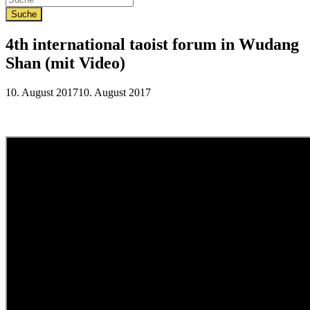
4th international taoist forum in Wudang
Shan (mit Video)
Veröffentlicht
10. August 2017
10. August 2017
am