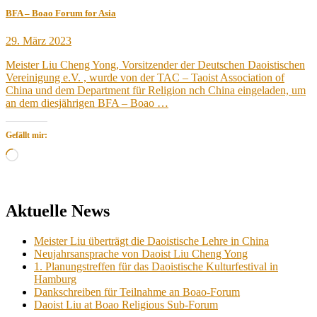
BFA – Boao Forum for Asia
Veröffentlicht
29. März 2023
am
Meister Liu Cheng Yong, Vorsitzender der Deutschen Daoistischen
Vereinigung e.V. , wurde von der TAC – Taoist Association of
China und dem Department für Religion nch China eingeladen, um
an dem diesjährigen BFA – Boao …
Gefällt mir:
Wird
geladen …
Aktuelle News
Meister Liu überträgt die Daoistische Lehre in China
Neujahrsansprache von Daoist Liu Cheng Yong
1. Planungstreffen für das Daoistische Kulturfestival in
Hamburg
Dankschreiben für Teilnahme an Boao-Forum
Daoist Liu at Boao Religious Sub-Forum