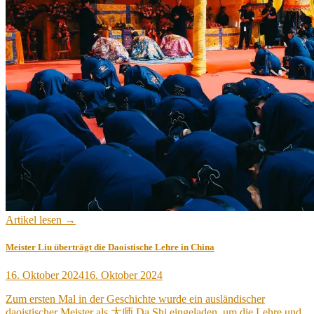
Artikel lesen →
Meister Liu überträgt die Daoistische Lehre in China
Veröffentlicht
16. Oktober 2024
16. Oktober 2024
am
Zum ersten Mal in der Geschichte wurde ein ausländischer
daoistischer Meister als 大师 Da Shi eingeladen, um die Lehre und