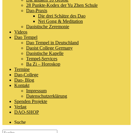
28 Punkte-Kodex der Yu Zhen Schule
Dao-Praxis
Die drei Schätze des Dao
Nei Gong & Meditation
Daoistische Zeremonie
Videos
Dao Tempel
Dao Tempel in Deutschland
Daoist College Germany
Daoistische Kapelle
Tempel-Services
Ba Zi – Horoskop
Termine
Dao-College
Dao- Blog
Kontakt
Impressum
Datenschutzerklärung
Spenden Projekte
Verlag
DAO-SHOP
Suche