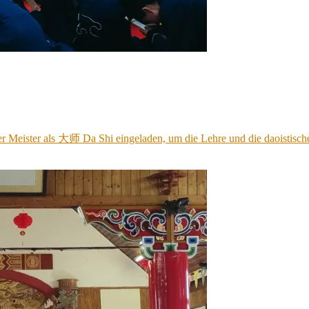
cher Meister als 大师 Da Shi eingeladen, um die Lehre und die daoist