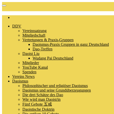
DDV
Vereinssatzung
Mitgliedschaft
Vertretungen & Praxis-Gruppen
Daoismus-Praxis Gruppen in ganz Deutschland
Dao-Treffen
Daoist Liu
Wudang Pai Deutschland
Mitglieder
YouTube Kanal
Spenden
Vereins News
Daoismus
Philosophischer und religiöser Daoismus
Daoismus und seine Grundüberzeugungen
Die drei Schätze des Dao
Wie wird man Daoist/in
Fünf Gebote 五戒
Daoistische Doktrin
Die antiken 10 Gebote