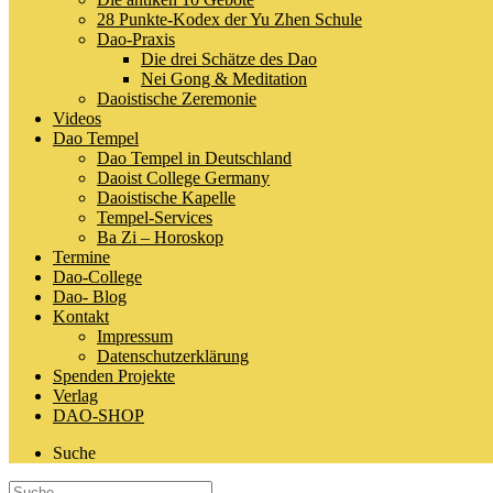
28 Punkte-Kodex der Yu Zhen Schule
Dao-Praxis
Die drei Schätze des Dao
Nei Gong & Meditation
Daoistische Zeremonie
Videos
Dao Tempel
Dao Tempel in Deutschland
Daoist College Germany
Daoistische Kapelle
Tempel-Services
Ba Zi – Horoskop
Termine
Dao-College
Dao- Blog
Kontakt
Impressum
Datenschutzerklärung
Spenden Projekte
Verlag
DAO-SHOP
Suche