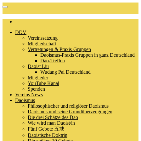
DDV
Vereinssatzung
Mitgliedschaft
Vertretungen & Praxis-Gruppen
Daoismus-Praxis Gruppen in ganz Deutschland
Dao-Treffen
Daoist Liu
Wudang Pai Deutschland
Mitglieder
YouTube Kanal
Spenden
Vereins News
Daoismus
Philosophischer und religiöser Daoismus
Daoismus und seine Grundüberzeugungen
Die drei Schätze des Dao
Wie wird man Daoist/in
Fünf Gebote 五戒
Daoistische Doktrin
Die antiken 10 Gebote