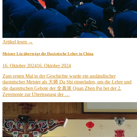
Artikel lesen →
Meister Liu überträgt die Daoistische Lehre in China
Veröffentlicht
16. Oktober 2024
16. Oktober 2024
am
Zum ersten Mal in der Geschichte wurde ein ausländischer
daoistischer Meister als 大师 Da Shi eingeladen, um die Lehre und
die daoistischen Gebote der 全真派 Quan Zhen Pai bei der 2.
Zeremonie zur Übertragung der …