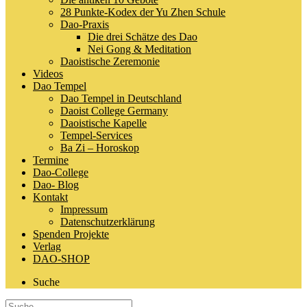
28 Punkte-Kodex der Yu Zhen Schule
Dao-Praxis
Die drei Schätze des Dao
Nei Gong & Meditation
Daoistische Zeremonie
Videos
Dao Tempel
Dao Tempel in Deutschland
Daoist College Germany
Daoistische Kapelle
Tempel-Services
Ba Zi – Horoskop
Termine
Dao-College
Dao- Blog
Kontakt
Impressum
Datenschutzerklärung
Spenden Projekte
Verlag
DAO-SHOP
Suche