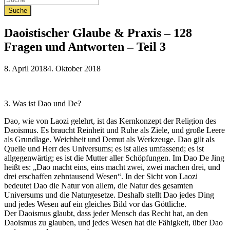
Daoistischer Glaube & Praxis – 128
Fragen und Antworten – Teil 3
Veröffentlicht
8. April 2018
4. Oktober 2018
am
3. Was ist Dao und De?
Dao, wie von Laozi gelehrt, ist das Kernkonzept der Religion des
Daoismus. Es braucht Reinheit und Ruhe als Ziele, und große Leere
als Grundlage. Weichheit und Demut als Werkzeuge. Dao gilt als
Quelle und Herr des Universums; es ist alles umfassend; es ist
allgegenwärtig; es ist die Mutter aller Schöpfungen. Im Dao De Jing
heißt es: „Dao macht eins, eins macht zwei, zwei machen drei, und
drei erschaffen zehntausend Wesen“. In der Sicht von Laozi
bedeutet Dao die Natur von allem, die Natur des gesamten
Universums und die Naturgesetze. Deshalb stellt Dao jedes Ding
und jedes Wesen auf ein gleiches Bild vor das Göttliche.
Der Daoismus glaubt, dass jeder Mensch das Recht hat, an den
Daoismus zu glauben, und jedes Wesen hat die Fähigkeit, über Dao