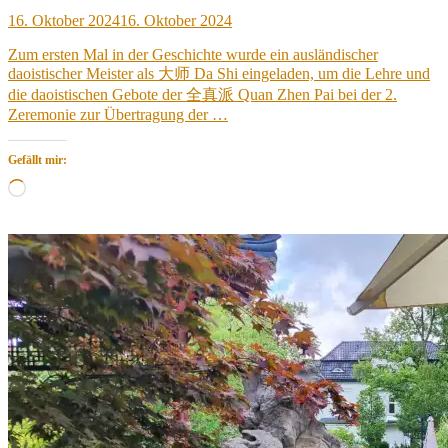
Veröffentlicht
16. Oktober 2024
16. Oktober 2024
am
Zum ersten Mal in der Geschichte wurde ein ausländischer
daoistischer Meister als 大师 Da Shi eingeladen, um die Lehre und
die daoistischen Gebote der 全真派 Quan Zhen Pai bei der 2.
Zeremonie zur Übertragung der …
Gefällt mir:
Wird
geladen …