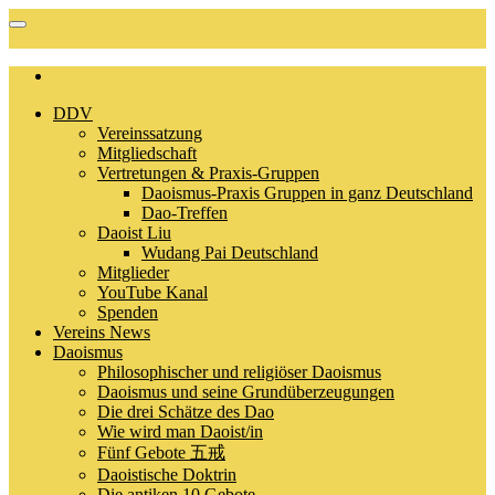
DDV
Vereinssatzung
Mitgliedschaft
Vertretungen & Praxis-Gruppen
Daoismus-Praxis Gruppen in ganz Deutschland
Dao-Treffen
Daoist Liu
Wudang Pai Deutschland
Mitglieder
YouTube Kanal
Spenden
Vereins News
Daoismus
Philosophischer und religiöser Daoismus
Daoismus und seine Grundüberzeugungen
Die drei Schätze des Dao
Wie wird man Daoist/in
Fünf Gebote 五戒
Daoistische Doktrin
Die antiken 10 Gebote