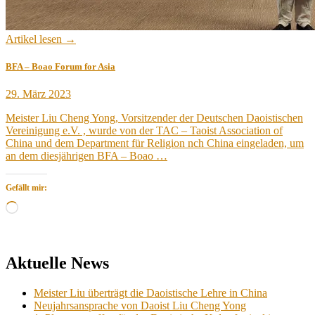
Artikel lesen →
BFA – Boao Forum for Asia
Veröffentlicht
29. März 2023
am
Meister Liu Cheng Yong, Vorsitzender der Deutschen Daoistischen
Vereinigung e.V. , wurde von der TAC – Taoist Association of
China und dem Department für Religion nch China eingeladen, um
an dem diesjährigen BFA – Boao …
Gefällt mir:
Wird
geladen …
Aktuelle News
Meister Liu überträgt die Daoistische Lehre in China
Neujahrsansprache von Daoist Liu Cheng Yong