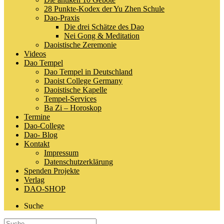
28 Punkte-Kodex der Yu Zhen Schule
Dao-Praxis
Die drei Schätze des Dao
Nei Gong & Meditation
Daoistische Zeremonie
Videos
Dao Tempel
Dao Tempel in Deutschland
Daoist College Germany
Daoistische Kapelle
Tempel-Services
Ba Zi – Horoskop
Termine
Dao-College
Dao- Blog
Kontakt
Impressum
Datenschutzerklärung
Spenden Projekte
Verlag
DAO-SHOP
Suche