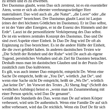
zu lernen und es zu erwerben.
Der Daoismus glaubt, wenn Dao sich zerstreut, ist es ein essentieller
Atem, wenn er sich als oberster verehrungswürdiger Herr
materialisiert. Dao wird auch als „die Natur“, „die Leere“ oder „die
Namenlosen“ bezeichnet. Der Daoismus glaubt Laozi ist Laojun
(eines der drei höchsten Göttlichen im Daoismus). Er ist Dao selbst,
er ist der Vater aller Energien, er ist die Essenz des Himmels und der
Erde“. Laozi ist die personifizierte Verkörperung des Dao selbst.
De ist ein weiteres zentrales Konzept des Daoismus. Dao und De
sind zwei Aspekte einer Einheit. In Dao De Jing wird De oft als
Ergänzung zu Dao bezeichnet. Es ist die andere Hälfte der Einheit,
die die zwei gebildet haben. In anderen daoistischen Texten wie
„Die Schrift der Reinheit und der Ruhe“ wird De auch als eigene
Tugend, persönliches Verhalten und als Ziel für Daoisten betrachtet.
Deshalb muss man im daoistischen Glauben und in der Praxis De
zusätzlich zum Dao kultivieren.
Es gilt, was auch immer Dao entspricht, entspricht De. Wenn eine
Sache De entspricht, heißt sie „You De“, wörtlich „hat De“, und
wenn eine Sache nicht De entspricht, heißt sie „Wu De“, wörtlich
„hat keine De“. Im Vorwort des Textes „Xi Sheng Jing“ (Schrift des
westlichen Aufstiegs) heisst es „wenn man im Zusammenhang mit
einer Person spricht, wird Dao De genannt“.
Gemäß den Standards des Dao, wenn man De auf seinen Körper
verbessert, wird sein De authentisch. Wenn eine Familie De auf sich
selbst verbessert, wird das De reichlich. Wenn ein Dorf De für sich