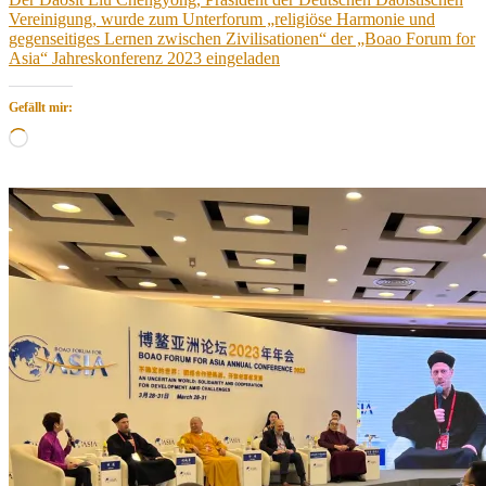
Vereinigung, wurde zum Unterforum „religiöse Harmonie und
gegenseitiges Lernen zwischen Zivilisationen“ der „Boao Forum for
Asia“ Jahreskonferenz 2023 eingeladen
Gefällt mir:
Wird
geladen …