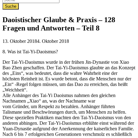
Daoistischer Glaube & Praxis – 128
Fragen und Antworten – Teil 8
Veröffentlicht
13. Oktober 2018
4. Oktober 2018
am
8. Was ist Tai-Yi-Daoismus?
Der Tai-Yi-Daoismus wurde in der frühen Jin-Dynastie von Xiao
Bao Zhen geschaffen. Der Tai-Yi-Daoismus glaubte an das Konzept
des „Eins“, was bedeutet, dass die wahre Wahrheit eine der
höchsten Reinheit ist. Es wurde betont, dass die Menschen nur der
„Ein“ -Regel folgen müssen, um das Dao zu erreichen, das heißt
„Weichheit“.
Alle Anhänger des Tai-Yi Daoismus nahmen den gleichen
Nachnamen „Xiao“ an, was der Nachname war
vom Gründer, um Respekt zu bezahlen. Anhänger führten
Talismane und Beschwörungen durch, um Menschen zu helfen.
Diese speziellen Praktiken machten den Tai-Yi-Daoismus von den
anderen abhingen. Der Tai-Yi-Daoismus erblühte einst während der
Yuan-Dynastie aufgrund der Anerkennung der kaiserlichen Familie.
Nach 6 bis 7 erfolgreichen Generationen verschmolz es schließlich