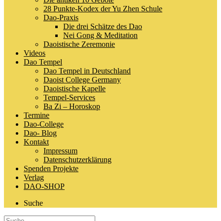
28 Punkte-Kodex der Yu Zhen Schule
Dao-Praxis
Die drei Schätze des Dao
Nei Gong & Meditation
Daoistische Zeremonie
Videos
Dao Tempel
Dao Tempel in Deutschland
Daoist College Germany
Daoistische Kapelle
Tempel-Services
Ba Zi – Horoskop
Termine
Dao-College
Dao- Blog
Kontakt
Impressum
Datenschutzerklärung
Spenden Projekte
Verlag
DAO-SHOP
Suche