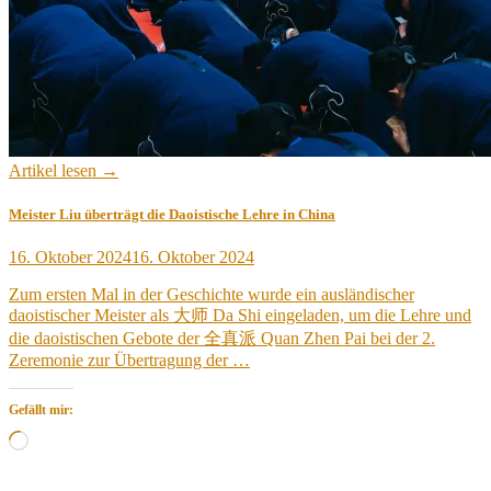
Artikel lesen →
Meister Liu überträgt die Daoistische Lehre in China
Veröffentlicht
16. Oktober 2024
16. Oktober 2024
am
Zum ersten Mal in der Geschichte wurde ein ausländischer
daoistischer Meister als 大师 Da Shi eingeladen, um die Lehre und
die daoistischen Gebote der 全真派 Quan Zhen Pai bei der 2.
Zeremonie zur Übertragung der …
Gefällt mir:
Wird
geladen …