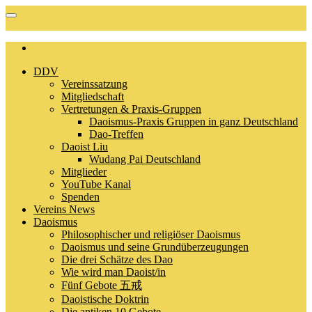
DDV
Vereinssatzung
Mitgliedschaft
Vertretungen & Praxis-Gruppen
Daoismus-Praxis Gruppen in ganz Deutschland
Dao-Treffen
Daoist Liu
Wudang Pai Deutschland
Mitglieder
YouTube Kanal
Spenden
Vereins News
Daoismus
Philosophischer und religiöser Daoismus
Daoismus und seine Grundüberzeugungen
Die drei Schätze des Dao
Wie wird man Daoist/in
Fünf Gebote 五戒
Daoistische Doktrin
Die antiken 10 Gebote