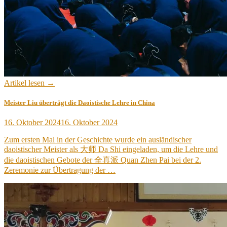
Artikel lesen →
Meister Liu überträgt die Daoistische Lehre in China
Veröffentlicht
16. Oktober 2024
16. Oktober 2024
am
Zum ersten Mal in der Geschichte wurde ein ausländischer
daoistischer Meister als 大师 Da Shi eingeladen, um die Lehre und
die daoistischen Gebote der 全真派 Quan Zhen Pai bei der 2.
Zeremonie zur Übertragung der …