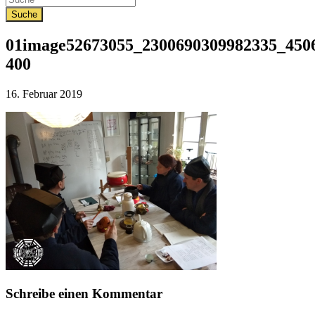
01image52673055_2300690309982335_4506
400
Veröffentlicht
16. Februar 2019
am
Schreibe einen Kommentar