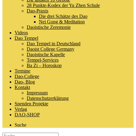
28 Punkte-Kodex der Yu Zhen Schule
Dao-Praxis
Die drei Schätze des Dao
Nei Gong & Meditation
Daoistische Zeremonie
Videos
Dao Tempel
Dao Tempel in Deutschland
Daoist College Germany
Daoistische Kapelle
Tempel-Services
Ba Zi – Horoskop
Termine
Dao-College
Dao- Blog
Kontakt
Impressum
Datenschutzerklärung
Spenden Projekte
Verlag
DAO-SHOP
Suche