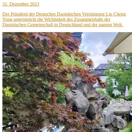
Veröffentlicht
31. Dezember 2023
am
Der Präsident der Deutschen Daoistischen Vereinigung Liu Cheng
Yong unterstreicht die Wichtigkeit des Zusammenhalts der
Daoistischen Gemeinschaft in Deutschland und der ganzen Welt.