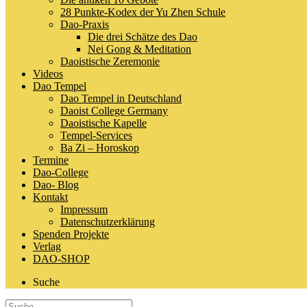
28 Punkte-Kodex der Yu Zhen Schule
Dao-Praxis
Die drei Schätze des Dao
Nei Gong & Meditation
Daoistische Zeremonie
Videos
Dao Tempel
Dao Tempel in Deutschland
Daoist College Germany
Daoistische Kapelle
Tempel-Services
Ba Zi – Horoskop
Termine
Dao-College
Dao- Blog
Kontakt
Impressum
Datenschutzerklärung
Spenden Projekte
Verlag
DAO-SHOP
Suche