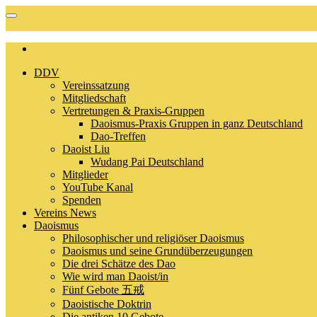
DDV
Vereinssatzung
Mitgliedschaft
Vertretungen & Praxis-Gruppen
Daoismus-Praxis Gruppen in ganz Deutschland
Dao-Treffen
Daoist Liu
Wudang Pai Deutschland
Mitglieder
YouTube Kanal
Spenden
Vereins News
Daoismus
Philosophischer und religiöser Daoismus
Daoismus und seine Grundüberzeugungen
Die drei Schätze des Dao
Wie wird man Daoist/in
Fünf Gebote 五戒
Daoistische Doktrin
Die antiken 10 Gebote