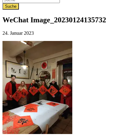
WeChat Image_20230124135732
Veröffentlicht
24. Januar 2023
am