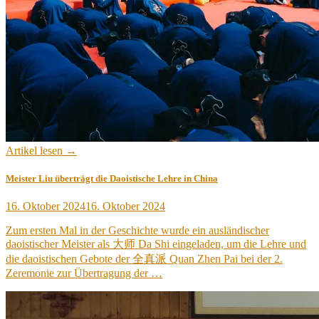
Artikel lesen →
Meister Liu überträgt die Daoistische Lehre in China
Veröffentlicht
16. Oktober 2024
16. Oktober 2024
am
Zum ersten Mal in der Geschichte wurde ein ausländischer
daoistischer Meister als 大师 Da Shi eingeladen, um die Lehre und
die daoistischen Gebote der 全真派 Quan Zhen Pai bei der 2.
Zeremonie zur Übertragung der …