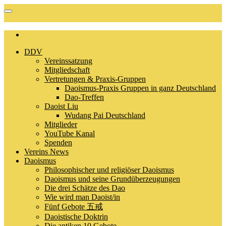
DDV
Vereinssatzung
Mitgliedschaft
Vertretungen & Praxis-Gruppen
Daoismus-Praxis Gruppen in ganz Deutschland
Dao-Treffen
Daoist Liu
Wudang Pai Deutschland
Mitglieder
YouTube Kanal
Spenden
Vereins News
Daoismus
Philosophischer und religiöser Daoismus
Daoismus und seine Grundüberzeugungen
Die drei Schätze des Dao
Wie wird man Daoist/in
Fünf Gebote 五戒
Daoistische Doktrin
Die antiken 10 Gebote