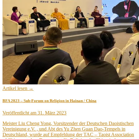
Artikel lesen →
BFA 2023 – Sub-Forum on Religion in Hainan / China
Veröffentlicht am
31. März 2023
Meister Liu Cheng Yong, Vorsitzender der Deutschen Daoistischen
Vereinigung e.V. , und Abt des Yu Zhen Guan Dao-Tempels in
Deutschland, wurde auf Empfehlung der TAC – Taoist Association