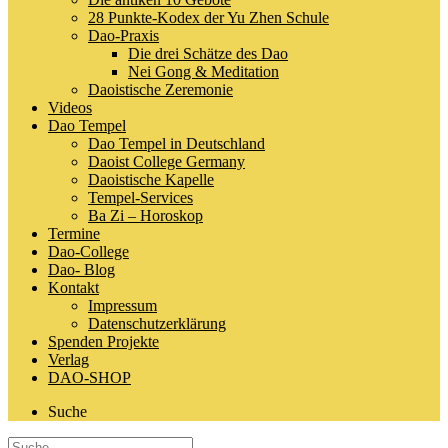
28 Punkte-Kodex der Yu Zhen Schule
Dao-Praxis
Die drei Schätze des Dao
Nei Gong & Meditation
Daoistische Zeremonie
Videos
Dao Tempel
Dao Tempel in Deutschland
Daoist College Germany
Daoistische Kapelle
Tempel-Services
Ba Zi – Horoskop
Termine
Dao-College
Dao- Blog
Kontakt
Impressum
Datenschutzerklärung
Spenden Projekte
Verlag
DAO-SHOP
Suche