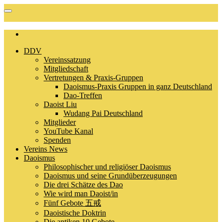
DDV
Vereinssatzung
Mitgliedschaft
Vertretungen & Praxis-Gruppen
Daoismus-Praxis Gruppen in ganz Deutschland
Dao-Treffen
Daoist Liu
Wudang Pai Deutschland
Mitglieder
YouTube Kanal
Spenden
Vereins News
Daoismus
Philosophischer und religiöser Daoismus
Daoismus und seine Grundüberzeugungen
Die drei Schätze des Dao
Wie wird man Daoist/in
Fünf Gebote 五戒
Daoistische Doktrin
Die antiken 10 Gebote