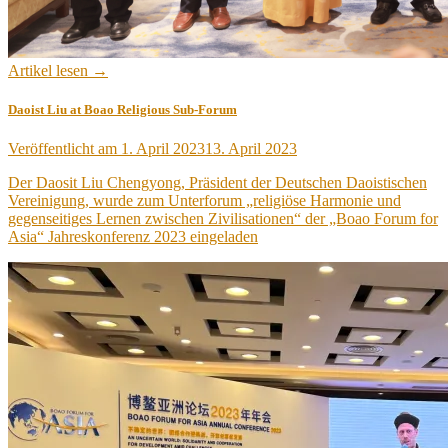
Artikel lesen →
Daoist Liu at Boao Religious Sub-Forum
Veröffentlicht am
1. April 2023
13. April 2023
Der Daosit Liu Chengyong, Präsident der Deutschen Daoistischen
Vereinigung, wurde zum Unterforum „religiöse Harmonie und
gegenseitiges Lernen zwischen Zivilisationen“ der „Boao Forum for
Asia“ Jahreskonferenz 2023 eingeladen