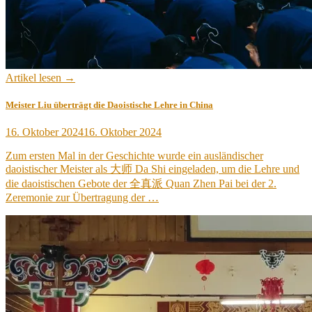
Artikel lesen →
Meister Liu überträgt die Daoistische Lehre in China
Veröffentlicht
16. Oktober 2024
16. Oktober 2024
am
Zum ersten Mal in der Geschichte wurde ein ausländischer
daoistischer Meister als 大师 Da Shi eingeladen, um die Lehre und
die daoistischen Gebote der 全真派 Quan Zhen Pai bei der 2.
Zeremonie zur Übertragung der …