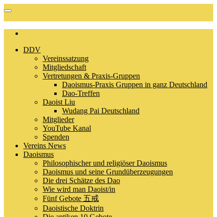
DDV
Vereinssatzung
Mitgliedschaft
Vertretungen & Praxis-Gruppen
Daoismus-Praxis Gruppen in ganz Deutschland
Dao-Treffen
Daoist Liu
Wudang Pai Deutschland
Mitglieder
YouTube Kanal
Spenden
Vereins News
Daoismus
Philosophischer und religiöser Daoismus
Daoismus und seine Grundüberzeugungen
Die drei Schätze des Dao
Wie wird man Daoist/in
Fünf Gebote 五戒
Daoistische Doktrin
Die antiken 10 Gebote