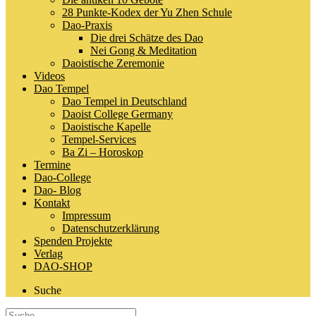
28 Punkte-Kodex der Yu Zhen Schule
Dao-Praxis
Die drei Schätze des Dao
Nei Gong & Meditation
Daoistische Zeremonie
Videos
Dao Tempel
Dao Tempel in Deutschland
Daoist College Germany
Daoistische Kapelle
Tempel-Services
Ba Zi – Horoskop
Termine
Dao-College
Dao- Blog
Kontakt
Impressum
Datenschutzerklärung
Spenden Projekte
Verlag
DAO-SHOP
Suche