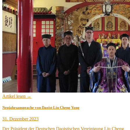
Artikel lesen →
Neujahrsansprache von Daoist Liu Cheng Yong
Veröffentlicht
31. Dezember 2023
am
Der Präsident der Deutschen Daoistischen Vereinigung Liu Cheng