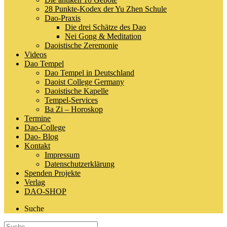
28 Punkte-Kodex der Yu Zhen Schule
Dao-Praxis
Die drei Schätze des Dao
Nei Gong & Meditation
Daoistische Zeremonie
Videos
Dao Tempel
Dao Tempel in Deutschland
Daoist College Germany
Daoistische Kapelle
Tempel-Services
Ba Zi – Horoskop
Termine
Dao-College
Dao- Blog
Kontakt
Impressum
Datenschutzerklärung
Spenden Projekte
Verlag
DAO-SHOP
Suche