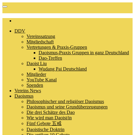
DDV
Vereinssatzung
Mitgliedschaft
Vertretungen & Praxis-Gruppen
Daoismus-Praxis Gruppen in ganz Deutschland
Dao-Treffen
Daoist Liu
Wudang Pai Deutschland
Mitglieder
YouTube Kanal
Spenden
Vereins News
Daoismus
Philosophischer und religiöser Daoismus
Daoismus und seine Grundüberzeugungen
Die drei Schätze des Dao
Wie wird man Daoist/in
Fünf Gebote 五戒
Daoistische Doktrin
Die antiken 10 Gebote