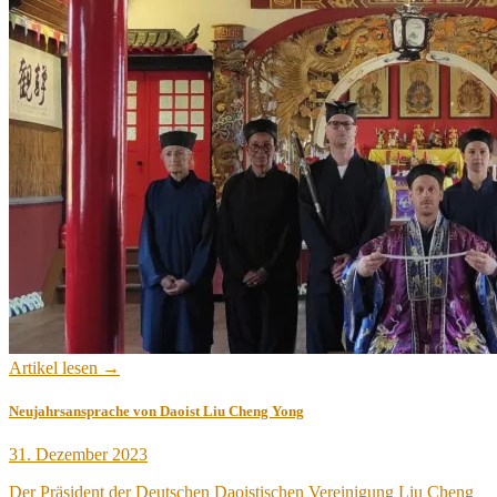
Artikel lesen →
Neujahrsansprache von Daoist Liu Cheng Yong
Veröffentlicht
31. Dezember 2023
am
Der Präsident der Deutschen Daoistischen Vereinigung Liu Cheng