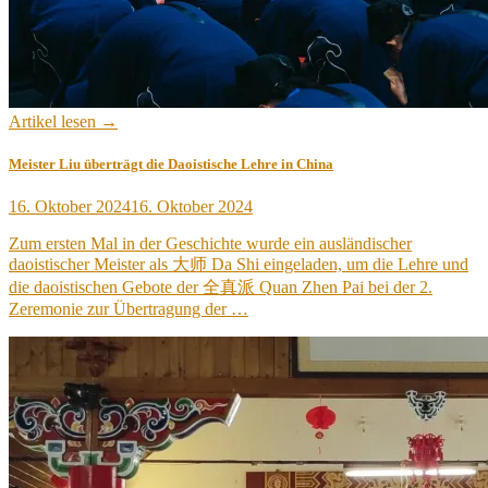
Artikel lesen →
Meister Liu überträgt die Daoistische Lehre in China
Veröffentlicht
16. Oktober 2024
16. Oktober 2024
am
Zum ersten Mal in der Geschichte wurde ein ausländischer
daoistischer Meister als 大师 Da Shi eingeladen, um die Lehre und
die daoistischen Gebote der 全真派 Quan Zhen Pai bei der 2.
Zeremonie zur Übertragung der …