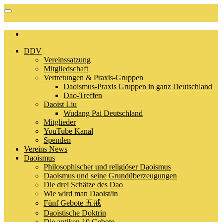
DDV
Vereinssatzung
Mitgliedschaft
Vertretungen & Praxis-Gruppen
Daoismus-Praxis Gruppen in ganz Deutschland
Dao-Treffen
Daoist Liu
Wudang Pai Deutschland
Mitglieder
YouTube Kanal
Spenden
Vereins News
Daoismus
Philosophischer und religiöser Daoismus
Daoismus und seine Grundüberzeugungen
Die drei Schätze des Dao
Wie wird man Daoist/in
Fünf Gebote 五戒
Daoistische Doktrin
Die antiken 10 Gebote