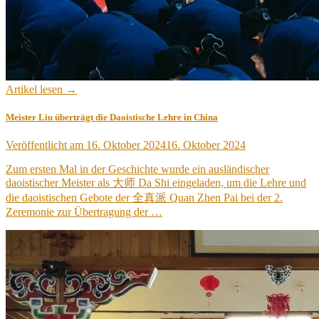
Artikel lesen →
Meister Liu überträgt die Daoistische Lehre in China
Veröffentlicht am
16. Oktober 2024
16. Oktober 2024
Zum ersten Mal in der Geschichte wurde ein ausländischer
daoistischer Meister als 大师 Da Shi eingeladen, um die Lehre und
die daoistischen Gebote der 全真派 Quan Zhen Pai bei der 2.
Zeremonie zur Übertragung der …