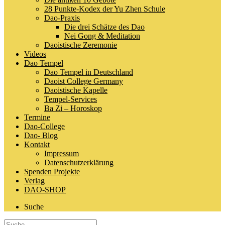
28 Punkte-Kodex der Yu Zhen Schule
Dao-Praxis
Die drei Schätze des Dao
Nei Gong & Meditation
Daoistische Zeremonie
Videos
Dao Tempel
Dao Tempel in Deutschland
Daoist College Germany
Daoistische Kapelle
Tempel-Services
Ba Zi – Horoskop
Termine
Dao-College
Dao- Blog
Kontakt
Impressum
Datenschutzerklärung
Spenden Projekte
Verlag
DAO-SHOP
Suche