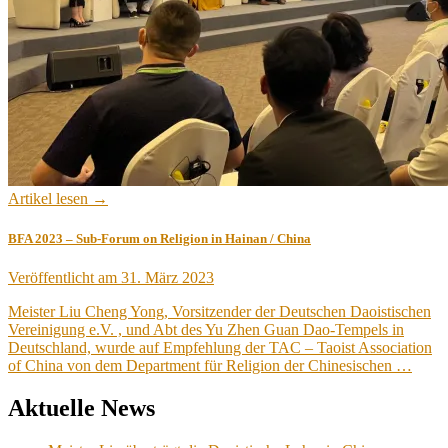
Artikel lesen →
BFA 2023 – Sub-Forum on Religion in Hainan / China
Veröffentlicht am
31. März 2023
Meister Liu Cheng Yong, Vorsitzender der Deutschen Daoistischen
Vereinigung e.V. , und Abt des Yu Zhen Guan Dao-Tempels in
Deutschland, wurde auf Empfehlung der TAC – Taoist Association
of China von dem Department für Religion der Chinesischen …
Aktuelle News