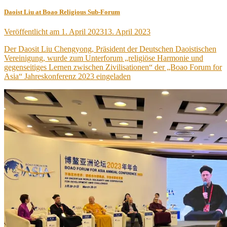
Daoist Liu at Boao Religious Sub-Forum
Veröffentlicht am
1. April 2023
13. April 2023
Der Daosit Liu Chengyong, Präsident der Deutschen Daoistischen
Vereinigung, wurde zum Unterforum „religiöse Harmonie und
gegenseitiges Lernen zwischen Zivilisationen“ der „Boao Forum for
Asia“ Jahreskonferenz 2023 eingeladen