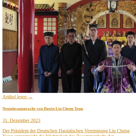
Artikel lesen →
Neujahrsansprache von Daoist Liu Cheng Yong
Veröffentlicht
31. Dezember 2023
am
Der Präsident der Deutschen Daoistischen Vereinigung Liu Cheng