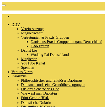
DDV
Vereinssatzung
Mitgliedschaft
Vertretungen & Praxis-Gruppen
Daoismus-Praxis Gruppen in ganz Deutschland
Dao-Treffen
Daoist Liu
Wudang Pai Deutschland
Mitglieder
YouTube Kanal
Spenden
Vereins News
Daoismus
Philosophischer und religiöser Daoismus
Daoismus und seine Grundüberzeugungen
Die drei Schätze des Dao
Wie wird man Daoist/in
Fünf Gebote 五戒
Daoistische Doktrin
Die antiken 10 Gebote