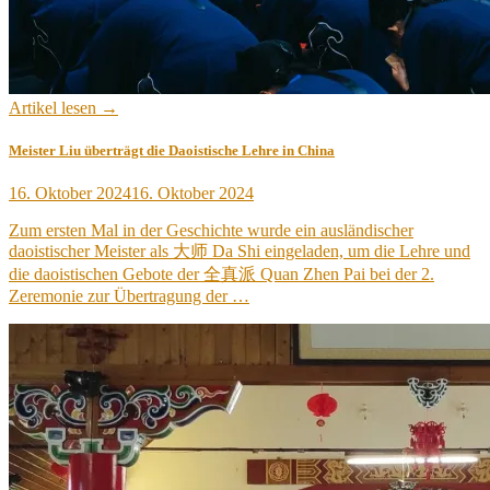
Artikel lesen →
Meister Liu überträgt die Daoistische Lehre in China
Veröffentlicht
16. Oktober 2024
16. Oktober 2024
am
Zum ersten Mal in der Geschichte wurde ein ausländischer
daoistischer Meister als 大师 Da Shi eingeladen, um die Lehre und
die daoistischen Gebote der 全真派 Quan Zhen Pai bei der 2.
Zeremonie zur Übertragung der …