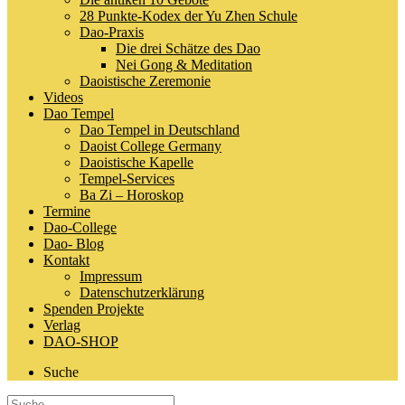
28 Punkte-Kodex der Yu Zhen Schule
Dao-Praxis
Die drei Schätze des Dao
Nei Gong & Meditation
Daoistische Zeremonie
Videos
Dao Tempel
Dao Tempel in Deutschland
Daoist College Germany
Daoistische Kapelle
Tempel-Services
Ba Zi – Horoskop
Termine
Dao-College
Dao- Blog
Kontakt
Impressum
Datenschutzerklärung
Spenden Projekte
Verlag
DAO-SHOP
Suche