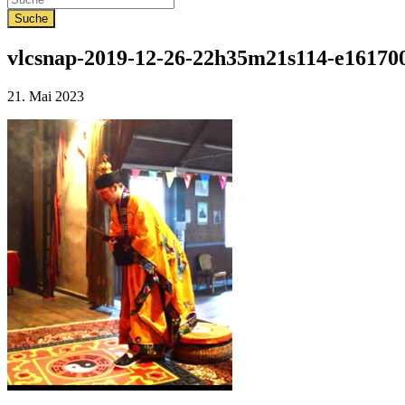
vlcsnap-2019-12-26-22h35m21s114-e16170
Veröffentlicht
21. Mai 2023
am