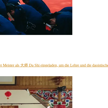
cher Meister als 大师 Da Shi eingeladen, um die Lehre und die daoist