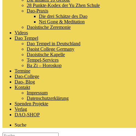
28 Punkte-Kodex der Yu Zhen Schule
Dao-Praxis
Die drei Schätze des Dao
Nei Gong & Meditation
Daoistische Zeremonie
Videos
Dao Tempel
Dao Tempel in Deutschland
Daoist College Germany
Daoistische Kapelle
Tempel-Services
Ba Zi – Horoskop
Termine
Dao-College
Dao- Blog
Kontakt
Impressum
Datenschutzerklärung
Spenden Projekte
Verlag
DAO-SHOP
Suche