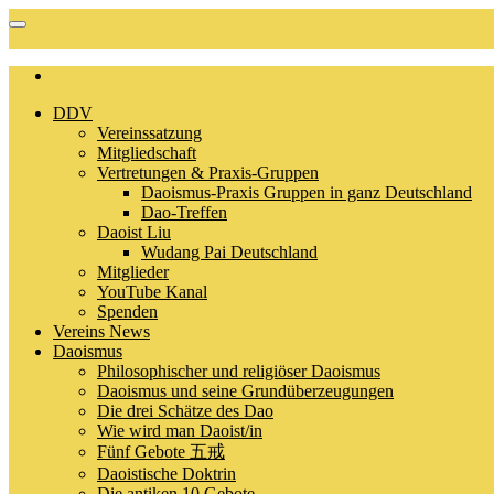
DDV
Vereinssatzung
Mitgliedschaft
Vertretungen & Praxis-Gruppen
Daoismus-Praxis Gruppen in ganz Deutschland
Dao-Treffen
Daoist Liu
Wudang Pai Deutschland
Mitglieder
YouTube Kanal
Spenden
Vereins News
Daoismus
Philosophischer und religiöser Daoismus
Daoismus und seine Grundüberzeugungen
Die drei Schätze des Dao
Wie wird man Daoist/in
Fünf Gebote 五戒
Daoistische Doktrin
Die antiken 10 Gebote