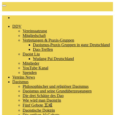
DDV
Vereinssatzung
Mitgliedschaft
Vertretungen & Praxis-Gruppen
Daoismus-Praxis Gruppen in ganz Deutschland
Dao-Treffen
Daoist Liu
Wudang Pai Deutschland
Mitglieder
YouTube Kanal
Spenden
Vereins News
Daoismus
Philosophischer und religiöser Daoismus
Daoismus und seine Grundüberzeugungen
Die drei Schätze des Dao
Wie wird man Daoist/in
Fünf Gebote 五戒
Daoistische Doktrin
Die antiken 10 Gebote