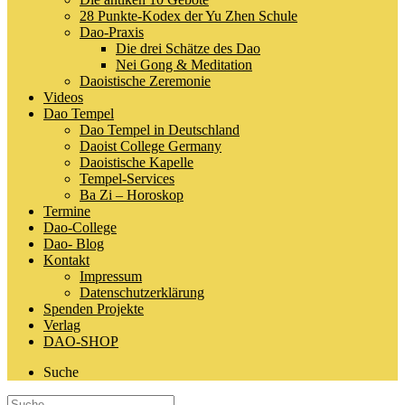
28 Punkte-Kodex der Yu Zhen Schule
Dao-Praxis
Die drei Schätze des Dao
Nei Gong & Meditation
Daoistische Zeremonie
Videos
Dao Tempel
Dao Tempel in Deutschland
Daoist College Germany
Daoistische Kapelle
Tempel-Services
Ba Zi – Horoskop
Termine
Dao-College
Dao- Blog
Kontakt
Impressum
Datenschutzerklärung
Spenden Projekte
Verlag
DAO-SHOP
Suche