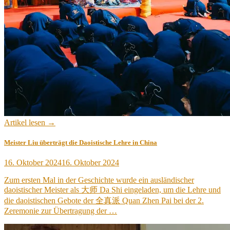
Artikel lesen →
Meister Liu überträgt die Daoistische Lehre in China
Veröffentlicht
16. Oktober 2024
16. Oktober 2024
am
Zum ersten Mal in der Geschichte wurde ein ausländischer
daoistischer Meister als 大师 Da Shi eingeladen, um die Lehre und
die daoistischen Gebote der 全真派 Quan Zhen Pai bei der 2.
Zeremonie zur Übertragung der …