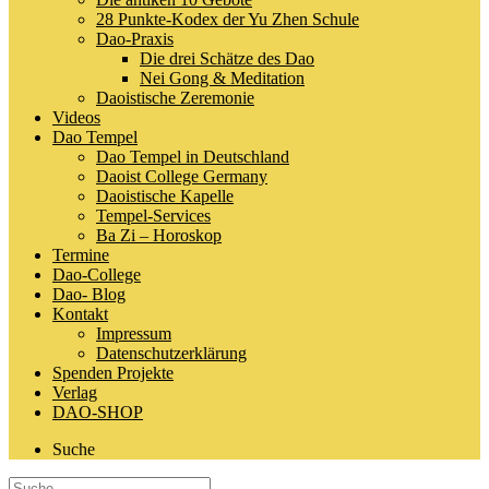
28 Punkte-Kodex der Yu Zhen Schule
Dao-Praxis
Die drei Schätze des Dao
Nei Gong & Meditation
Daoistische Zeremonie
Videos
Dao Tempel
Dao Tempel in Deutschland
Daoist College Germany
Daoistische Kapelle
Tempel-Services
Ba Zi – Horoskop
Termine
Dao-College
Dao- Blog
Kontakt
Impressum
Datenschutzerklärung
Spenden Projekte
Verlag
DAO-SHOP
Suche