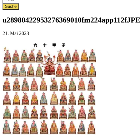
u28980422953276369010fm224app112fJPE
Veröffentlicht
21. Mai 2023
am