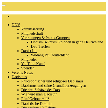
DDV
Vereinssatzung
Mitgliedschaft
Vertretungen & Praxis-Gruppen
Daoismus-Praxis Gruppen in ganz Deutschland
Dao-Treffen
Daoist Liu
Wudang Pai Deutschland
Mitglieder
YouTube Kanal
Spenden
Vereins News
Daoismus
Philosophischer und religiöser Daoismus
Daoismus und seine Grundüberzeugungen
Die drei Schätze des Dao
Wie wird man Daoist/in
Fünf Gebote 五戒
Daoistische Doktrin
Die antiken 10 Gebote