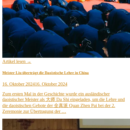
Artikel lesen →
Meister Liu überträgt die Daoistische Lehre in China
Veröffentlicht
16. Oktober 2024
16. Oktober 2024
am
Zum ersten Mal in der Geschichte wurde ein ausländischer
daoistischer Meister als 大师 Da Shi eingeladen, um die Lehre und
die daoistischen Gebote der 全真派 Quan Zhen Pai bei der 2.
Zeremonie zur Übertragung der …